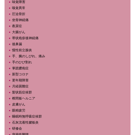
味覚障害
嗅覚異常
圧迫骨折
坐骨神経痛
夜尿症
大腸がん
帯状疱疹後神経痛
後鼻漏
慢性前立腺炎
手、腕のしびれ、痛み
手のひび割れ
掌蹠膿疱症
新型コロナ
更年期障害
月経困難症
梨状筋症候群
椎間板ヘルニア
皮膚がん
眼精疲労
睡眠時無呼吸症候群
石灰沈着性腱板炎
研修会
突発性難聴