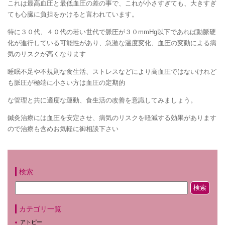
これは最高血圧と最低血圧の差の事で、これが小さすぎても、大きすぎ
ても心臓に負担をかけると言われています。
特に３０代、４０代の若い世代で脈圧が３０mmHg以下であれば動脈硬
化が進行している可能性があり、急激な温度変化、血圧の変動による病
気のリスクが高くなります
睡眠不足や不規則な食生活、ストレスなどにより高血圧ではないけれど
も脈圧が極端に小さい方は血圧の定期的
な管理と共に適度な運動、食生活の改善を意識してみましょう。
鍼灸治療には血圧を安定させ、病気のリスクを軽減する効果があります
ので治療も含めお気軽に御相談下さい
検索
カテゴリ一覧
アトピー