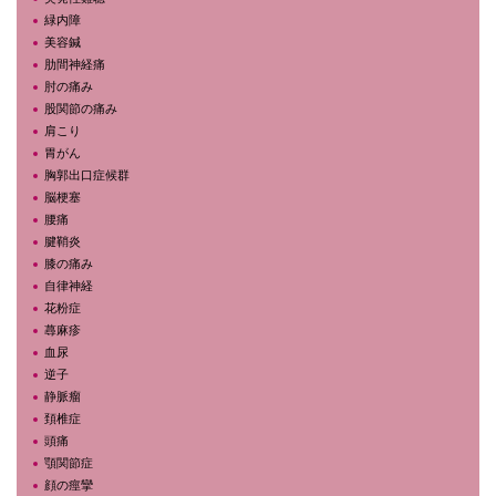
緑内障
美容鍼
肋間神経痛
肘の痛み
股関節の痛み
肩こり
胃がん
胸郭出口症候群
脳梗塞
腰痛
腱鞘炎
膝の痛み
自律神経
花粉症
蕁麻疹
血尿
逆子
静脈瘤
頚椎症
頭痛
顎関節症
顔の痙攣