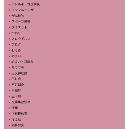
アレルギー性皮膚炎
インフルエンザ
がん検診
スポーツ障害
ダイエット
つわり
ノロウイルス
ブログ
むくみ
めまい
めまい・耳鳴り
リウマチ
三叉神経痛
不妊症
不妊鍼灸
不眠症
五十肩
交通事故治療
便秘
内視鏡検査
冷え症
副鼻腔炎