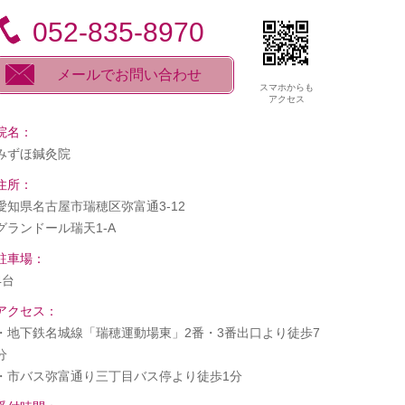
052-835-8970
メールでお問い合わせ
スマホからも
アクセス
院名：
みずほ鍼灸院
住所：
愛知県名古屋市瑞穂区弥富通3-12
グランドール瑞天1-A
駐車場：
4台
アクセス：
・地下鉄名城線「瑞穂運動場東」2番・3番出口より徒歩7
分
・市バス弥富通り三丁目バス停より徒歩1分