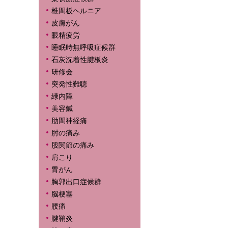
椎間板ヘルニア
皮膚がん
眼精疲労
睡眠時無呼吸症候群
石灰沈着性腱板炎
研修会
突発性難聴
緑内障
美容鍼
肋間神経痛
肘の痛み
股関節の痛み
肩こり
胃がん
胸郭出口症候群
脳梗塞
腰痛
腱鞘炎