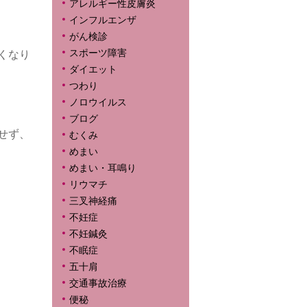
アレルギー性皮膚炎
インフルエンザ
がん検診
スポーツ障害
くなり
ダイエット
つわり
ノロウイルス
ブログ
せず、
むくみ
めまい
めまい・耳鳴り
リウマチ
三叉神経痛
不妊症
不妊鍼灸
不眠症
五十肩
交通事故治療
便秘