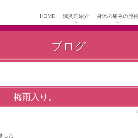
HOME
鍼灸院紹介
身体の痛みの施
代表紹介
身体の痛みの施術
鍼灸院内紹介
適応症について
ブログ
受付時間
スポーツ障害・パフ
ーマンス向上
アクセス
交通事故施術
施術の流れ
訪問について
梅雨入り。
ました