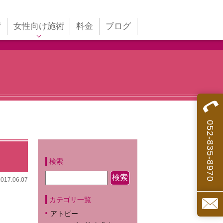
術
女性向け施術
料金
ブログ
不妊鍼灸
婦人科系の不調
ォ
美容鍼
052-835-8970
検索
2017.06.07
カテゴリ一覧
アトピー