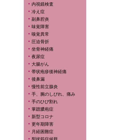
内視鏡検査
冷え症
副鼻腔炎
味覚障害
嗅覚異常
圧迫骨折
坐骨神経痛
夜尿症
大腸がん
帯状疱疹後神経痛
後鼻漏
慢性前立腺炎
手、腕のしびれ、痛み
手のひび割れ
掌蹠膿疱症
新型コロナ
更年期障害
月経困難症
梨状筋症候群