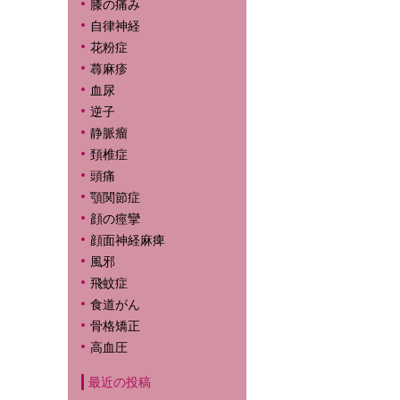
膝の痛み
自律神経
花粉症
蕁麻疹
血尿
逆子
静脈瘤
頚椎症
頭痛
顎関節症
顔の痙攣
顔面神経麻痺
風邪
飛蚊症
食道がん
骨格矯正
高血圧
最近の投稿