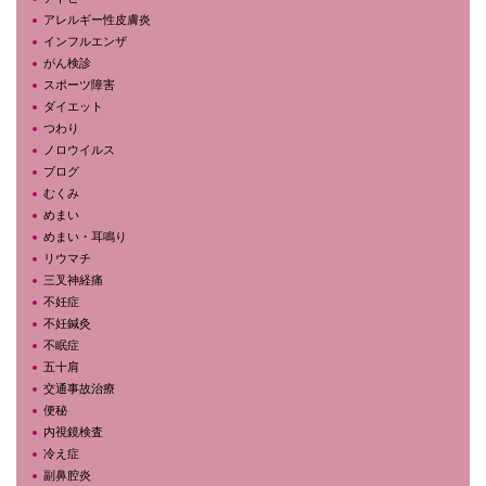
アレルギー性皮膚炎
インフルエンザ
がん検診
スポーツ障害
ダイエット
つわり
ノロウイルス
ブログ
むくみ
めまい
めまい・耳鳴り
リウマチ
三叉神経痛
不妊症
不妊鍼灸
不眠症
五十肩
交通事故治療
便秘
内視鏡検査
冷え症
副鼻腔炎