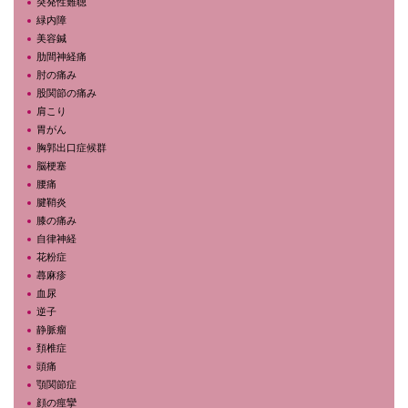
突発性難聴
緑内障
美容鍼
肋間神経痛
肘の痛み
股関節の痛み
肩こり
胃がん
胸郭出口症候群
脳梗塞
腰痛
腱鞘炎
膝の痛み
自律神経
花粉症
蕁麻疹
血尿
逆子
静脈瘤
頚椎症
頭痛
顎関節症
顔の痙攣