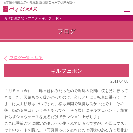
名古屋市瑞穂区の不妊鍼灸|鍼灸院ならみずほ鍼灸院へ
みずほ鍼灸院
ブログ
キルフェボン
ブログ
ブログ一覧へ戻る
キルフェボン
2011.04.08
４月８日（金） 昨日は休みだったので近所の公園に桜を見に行って
きました。天気も良く暖かかったので、久しぶりに自転車に乗って
た
まには人力移動もいいですね。桜も満開で気持ち良かったです
その
後、姉の誕生日という事もあってケーキを買いにキルフェボンへ。相変
わらずショウケースを見るだけでテンション上がります
ここは季節ごとに限定のタルトが作られているんですが、今回はマスカ
ットのタルトを購入。（写真撮るのを忘れたので興味のある方は是非お