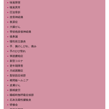
味覚障害
嗅覚異常
圧迫骨折
坐骨神経痛
夜尿症
大腸がん
帯状疱疹後神経痛
後鼻漏
慢性前立腺炎
手、腕のしびれ、痛み
手のひび割れ
掌蹠膿疱症
新型コロナ
更年期障害
月経困難症
梨状筋症候群
椎間板ヘルニア
皮膚がん
眼精疲労
睡眠時無呼吸症候群
石灰沈着性腱板炎
研修会