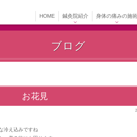
HOME
鍼灸院紹介
身体の痛みの施
代表紹介
身体の痛みの施術
鍼灸院内紹介
適応症について
ブログ
受付時間
スポーツ障害・パフ
ーマンス向上
アクセス
交通事故施術
施術の流れ
訪問について
お花見
な冷え込みですね