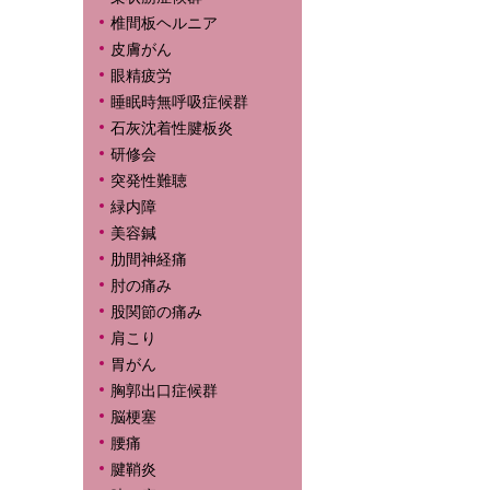
椎間板ヘルニア
皮膚がん
眼精疲労
睡眠時無呼吸症候群
石灰沈着性腱板炎
研修会
突発性難聴
緑内障
美容鍼
肋間神経痛
肘の痛み
股関節の痛み
肩こり
胃がん
胸郭出口症候群
脳梗塞
腰痛
腱鞘炎