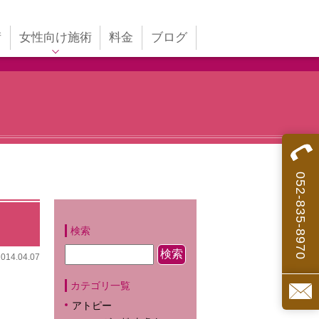
術
女性向け施術
料金
ブログ
不妊鍼灸
婦人科系の不調
ォ
美容鍼
052-835-8970
検索
2014.04.07
カテゴリ一覧
アトピー