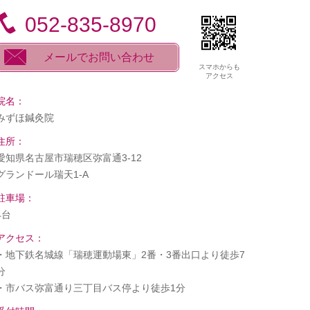
052-835-8970
メールでお問い合わせ
スマホからも
アクセス
院名：
みずほ鍼灸院
住所：
愛知県名古屋市瑞穂区弥富通3-12
グランドール瑞天1-A
駐車場：
4台
アクセス：
・地下鉄名城線「瑞穂運動場東」2番・3番出口より徒歩7
分
・市バス弥富通り三丁目バス停より徒歩1分