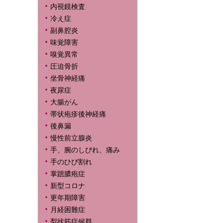
内視鏡検査
冷え症
副鼻腔炎
味覚障害
嗅覚異常
圧迫骨折
坐骨神経痛
夜尿症
大腸がん
帯状疱疹後神経痛
後鼻漏
慢性前立腺炎
手、腕のしびれ、痛み
手のひび割れ
掌蹠膿疱症
新型コロナ
更年期障害
月経困難症
梨状筋症候群