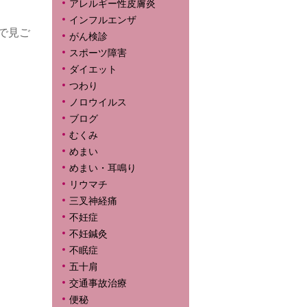
アレルギー性皮膚炎
インフルエンザ
で見ご
がん検診
スポーツ障害
ダイエット
つわり
ノロウイルス
ブログ
むくみ
めまい
めまい・耳鳴り
リウマチ
三叉神経痛
不妊症
不妊鍼灸
不眠症
五十肩
交通事故治療
便秘