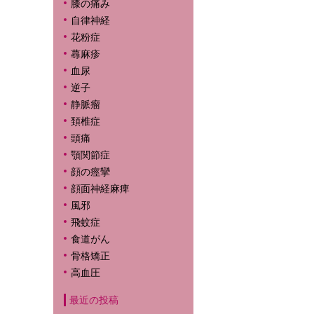
膝の痛み
自律神経
花粉症
蕁麻疹
血尿
逆子
静脈瘤
頚椎症
頭痛
顎関節症
顔の痙攣
顔面神経麻痺
風邪
飛蚊症
食道がん
骨格矯正
高血圧
最近の投稿