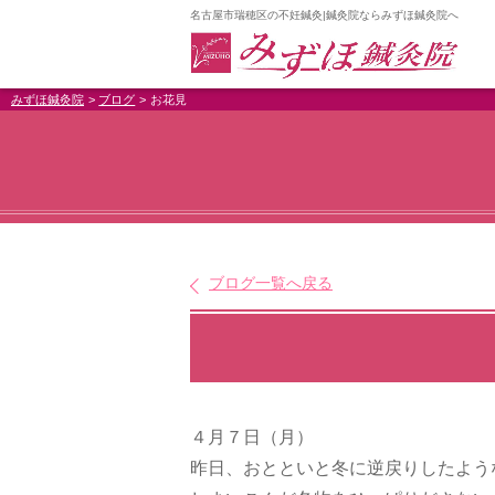
名古屋市瑞穂区の不妊鍼灸|鍼灸院ならみずほ鍼灸院へ
みずほ鍼灸院
ブログ
お花見
ブログ一覧へ戻る
４月７日（月）
昨日、おとといと冬に逆戻りしたよう