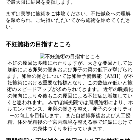
で最大限に結果を発揮します。
まずは実際に施術をご体験ください。不妊鍼灸への理解
を深められ、ご納得いただいてから施術を始めてくださ
い。
不妊施術の目指すところ
不妊の原因は多岐にわたりますが、大きな要因としては
加齢による卵巣の働きおよび卵子の質の低下が挙げられ
ます。卵巣の働きについては卵巣予備機能（AMH）が不
妊施術における重要な指標となり、この数値が低いと施
術のスピードアップが求められてきます。 近年の晩婚化
の傾向により今後もこの原因による不妊症は増加してい
くと思われます。 みずほ鍼灸院では周期施術により、ホ
ルモンバランス、卵巣の働きを整え、卵子のクオリティ
ーの向上を目指します。 また自然排卵後および人工授
精、体外受精後の子宮内環境を整える事で妊娠にむけて
の身体づくりを行っていきます。