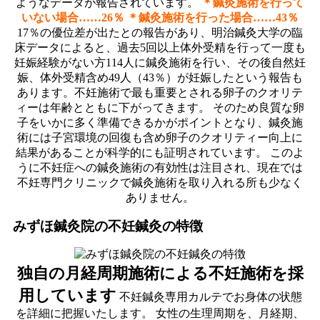
ようなデータが報告されています。
＊鍼灸施術を行って
いない場合……26％
＊鍼灸施術を行った場合……43％
17％の優位差が出たとの報告があり、明治鍼灸大学の臨
床データによると、過去5回以上体外受精を行って一度も
妊娠経験がない方114人に鍼灸施術を行い、その後自然妊
娠、体外受精含め49人（43％）が妊娠したという報告も
あります。不妊施術で最も重要とされる卵子のクオリテ
ィーは年齢とともに下がってきます。 そのため良質な卵
子をいかに多く準備できるかがポイントとなり、鍼灸施
術には子宮環境の回復も含め卵子のクオリティー向上に
結果があることが科学的にも証明されています。 このよ
うに不妊症への鍼灸施術の有効性は注目され、現在では
不妊専門クリニックで鍼灸施術を取り入れる所も少なく
ありません。
みずほ鍼灸院の不妊鍼灸の特徴
独自の月経周期施術による不妊施術を採
用しています
不妊鍼灸専用カルテでお身体の状態
を詳細に把握いたします。 女性の生理周期を、月経期、