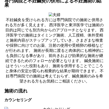
専門病院と不妊鍼灸の併用による不妊施術の結
果
不妊鍼灸を受けられる方には専門病院での施術と併用さ
れる方が多く見えます。 西洋医学と東洋医学では施術の
目的は同じでも別方向からのアプローチとなります。 西
洋医学での施術はタイミング施術、人工授精、体外受精
と施術内容がステップアップしていき、さまざまな検査
や採卵に向けてのお薬、注射の使用や受精卵の移植など
が行われます。 施術が長期に渡ると肉体的にも精神的に
も負担になる事があり、前向きおよび効果的な施術が継
続できるためのフォローが必要となります。 鍼灸施術に
はそういった役割もあり、施術を併用することでこころ
と身体の安定が図られ相乗的な結果が期待できます。 不
妊専門病院での施術は考えておらず、鍼灸施術のみを希
望される方もお気軽にご相談ください。
施術の流れ
カウンセリング