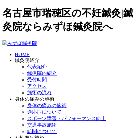
名古屋市瑞穂区の不妊鍼灸|鍼
灸院ならみずほ鍼灸院へ
HOME
鍼灸院紹介
代表紹介
鍼灸院内紹介
受付時間
アクセス
施術の流れ
身体の痛みの施術
身体の痛みの施術
適応症について
スポーツ障害・パフォーマンス向上
交通事故施術
訪問について
女性向け施術