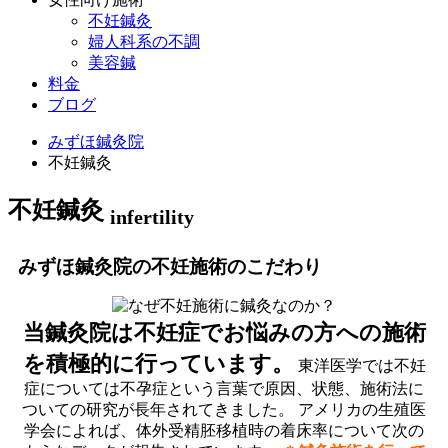
不妊鍼灸
婦人科系の不調
美容鍼
料金
ブログ
みずほ鍼灸院
不妊鍼灸
不妊鍼灸
infertility
みずほ鍼灸院の不妊施術のこだわり
当鍼灸院は不妊症でお悩みの方への施術
を積極的に行っています。
東洋医学では不妊
症については不孕症という言葉で原因、状態、施術法に
ついての研究が長年されてきました。 アメリカの生殖医
学会によれば、体外受精胚移植時の着床率について次の