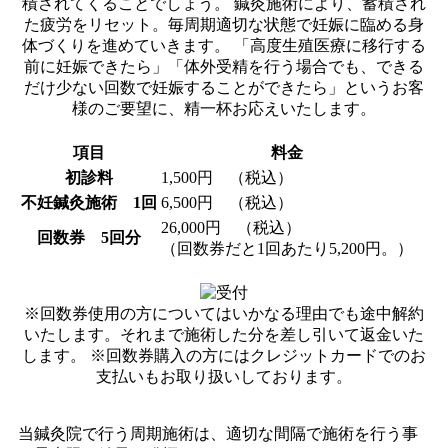
積されてくることでしょう。 鍼灸施術により、蓄積され
た疲労をリセット。毎周期適切な状態で妊娠に臨める身
体づくりを進めていきます。 「高度生殖医療に移行する
前に妊娠できたら」「体外受精を行う場合でも、できる
だけ少ない回数で妊娠することができたら」というお客
様のご要望に、精一杯お応えいたします。
項目
料金
初診料
1,500円 （税込）
不妊鍼灸施術 1回
6,500円 （税込）
26,000円 （税込）
回数券 5回分
（回数券だと1回あたり5,200円。）
※回数券使用の方についてはいかなる理由でも途中解約
いたします。それまで施術した分を差し引いて返金いた
します。 ※回数券購入の方にはクレジットカードでのお
支払いもお取り扱いしております。
当鍼灸院で行う周期施術は、適切な間隔で施術を行う事