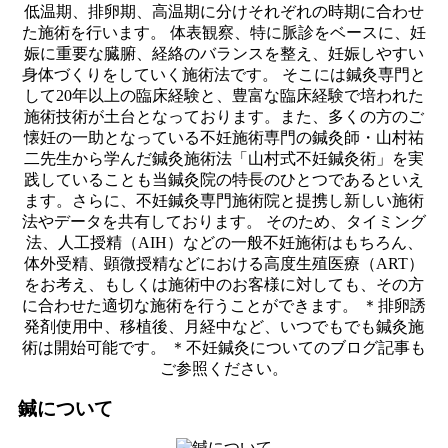
低温期、排卵期、高温期に分けそれぞれの時期に合わせ
た施術を行います。 体表観察、特に脈診をベースに、妊
娠に重要な臓腑、経絡のバランスを整え、妊娠しやすい
身体づくりをしていく施術法です。 そこには鍼灸専門と
して20年以上の臨床経験と、豊富な臨床経験で培われた
施術技術が土台となっております。また、多くの方のご
懐妊の一助となっている不妊施術専門の鍼灸師・山村祐
二先生から学んだ鍼灸施術法「山村式不妊鍼灸術」を実
践していることも当鍼灸院の特長のひとつであるといえ
ます。さらに、不妊鍼灸専門施術院と提携し新しい施術
法やデータを共有しております。 そのため、タイミング
法、人工授精（AIH）などの一般不妊施術はもちろん、
体外受精、顕微授精などにおける高度生殖医療（ART）
をお考え、もしくは施術中のお客様に対しても、その方
に合わせた適切な施術を行うことができます。 ＊排卵誘
発剤使用中、移植後、月経中など、いつでもでも鍼灸施
術は開始可能です。 ＊不妊鍼灸についてのブログ記事も
ご参照ください。
鍼について