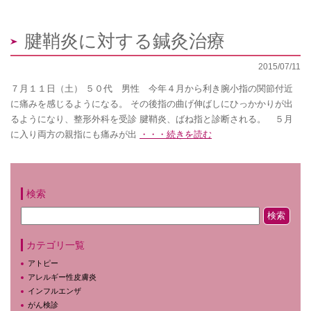
腱鞘炎に対する鍼灸治療
2015/07/11
７月１１日（土） ５０代 男性 今年４月から利き腕小指の関節付近
に痛みを感じるようになる。 その後指の曲げ伸ばしにひっかかりが出
るようになり、整形外科を受診 腱鞘炎、ばね指と診断される。 ５月
に入り両方の親指にも痛みが出
・・・続きを読む
検索
カテゴリ一覧
アトピー
アレルギー性皮膚炎
インフルエンザ
がん検診