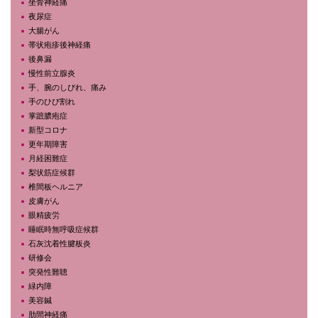
坐骨神経痛
夜尿症
大腸がん
帯状疱疹後神経痛
後鼻漏
慢性前立腺炎
手、腕のしびれ、痛み
手のひび割れ
掌蹠膿疱症
新型コロナ
更年期障害
月経困難症
梨状筋症候群
椎間板ヘルニア
皮膚がん
眼精疲労
睡眠時無呼吸症候群
石灰沈着性腱板炎
研修会
突発性難聴
緑内障
美容鍼
肋間神経痛