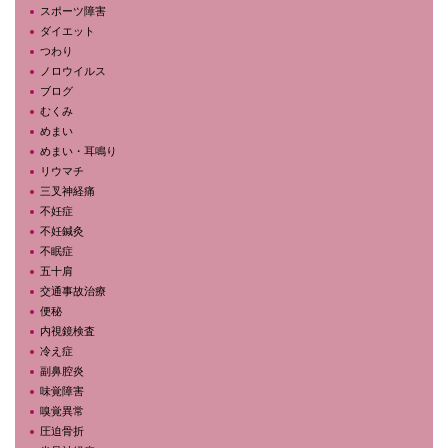
スポーツ障害
ダイエット
つわり
ノロウイルス
ブログ
むくみ
めまい
めまい・耳鳴り
リウマチ
三叉神経痛
不妊症
不妊鍼灸
不眠症
五十肩
交通事故治療
便秘
内視鏡検査
冷え症
副鼻腔炎
味覚障害
嗅覚異常
圧迫骨折