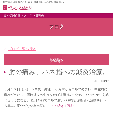
名古屋市瑞穂区の不妊鍼灸|鍼灸院ならみずほ鍼灸院へ
みずほ鍼灸院
ブログ
腱鞘炎
ブログ
ブログ一覧へ戻る
腱鞘炎
肘の痛み、バネ指への鍼灸治療。
2019/03/12
３月１２日（火） ５０代 男性 一ヶ月前からゴルフのプレー中左肘に
痛みが出だし、同時期左の中指を伸ばす際指のつけねにひっかかりを感
じるようになる。 整形外科でゴルフ肘、バネ指と診断され治療を行う
も痛みに変化がない為当院に
・・・続きを読む