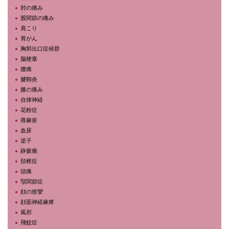
肘の痛み
股関節の痛み
肩こり
胃がん
胸郭出口症候群
脳梗塞
腰痛
腱鞘炎
膝の痛み
自律神経
花粉症
蕁麻疹
血尿
逆子
静脈瘤
頚椎症
頭痛
顎関節症
顔の痙攣
顔面神経麻痺
風邪
飛蚊症