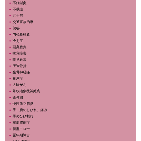
不妊鍼灸
不眠症
五十肩
交通事故治療
便秘
内視鏡検査
冷え症
副鼻腔炎
味覚障害
嗅覚異常
圧迫骨折
坐骨神経痛
夜尿症
大腸がん
帯状疱疹後神経痛
後鼻漏
慢性前立腺炎
手、腕のしびれ、痛み
手のひび割れ
掌蹠膿疱症
新型コロナ
更年期障害