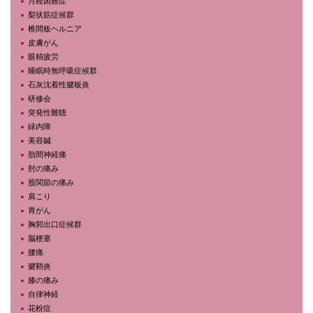
月経困難症
梨状筋症候群
椎間板ヘルニア
皮膚がん
眼精疲労
睡眠時無呼吸症候群
石灰沈着性腱板炎
研修会
突発性難聴
緑内障
美容鍼
肋間神経痛
肘の痛み
股関節の痛み
肩こり
胃がん
胸郭出口症候群
脳梗塞
腰痛
腱鞘炎
膝の痛み
自律神経
花粉症