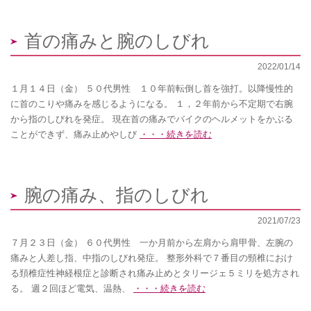
首の痛みと腕のしびれ
2022/01/14
１月１４日（金） ５０代男性 １０年前転倒し首を強打。以降慢性的
に首のこりや痛みを感じるようになる。 １，２年前から不定期で右腕
から指のしびれを発症。 現在首の痛みでバイクのヘルメットをかぶる
ことができず、痛み止めやしび
・・・続きを読む
腕の痛み、指のしびれ
2021/07/23
７月２３日（金） ６０代男性 一か月前から左肩から肩甲骨、左腕の
痛みと人差し指、中指のしびれ発症。 整形外科で７番目の頸椎におけ
る頚椎症性神経根症と診断され痛み止めとタリージェ５ミリを処方され
る。 週２回ほど電気、温熱、
・・・続きを読む