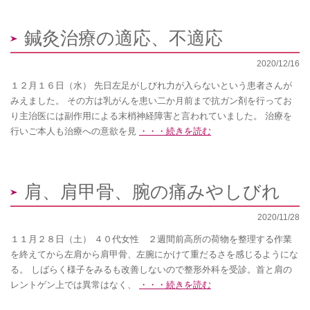
鍼灸治療の適応、不適応
2020/12/16
１２月１６日（水） 先日左足がしびれ力が入らないという患者さんが
みえました。 その方は乳がんを患い二か月前まで抗ガン剤を行ってお
り主治医には副作用による末梢神経障害と言われていました。 治療を
行いご本人も治療への意欲を見
・・・続きを読む
肩、肩甲骨、腕の痛みやしびれ
2020/11/28
１１月２８日（土） ４０代女性 ２週間前高所の荷物を整理する作業
を終えてから左肩から肩甲骨、左腕にかけて重だるさを感じるようにな
る。 しばらく様子をみるも改善しないので整形外科を受診。首と肩の
レントゲン上では異常はなく、
・・・続きを読む