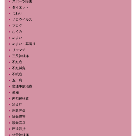
スポーツ障害
ダイエット
つわり
ノロウイルス
ブログ
むくみ
めまい
めまい・耳鳴り
リウマチ
三叉神経痛
不妊症
不妊鍼灸
不眠症
五十肩
交通事故治療
便秘
内視鏡検査
冷え症
副鼻腔炎
味覚障害
嗅覚異常
圧迫骨折
坐骨神経痛