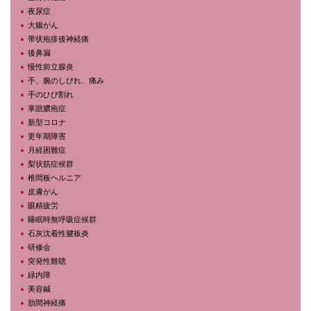
夜尿症
大腸がん
帯状疱疹後神経痛
後鼻漏
慢性前立腺炎
手、腕のしびれ、痛み
手のひび割れ
掌蹠膿疱症
新型コロナ
更年期障害
月経困難症
梨状筋症候群
椎間板ヘルニア
皮膚がん
眼精疲労
睡眠時無呼吸症候群
石灰沈着性腱板炎
研修会
突発性難聴
緑内障
美容鍼
肋間神経痛