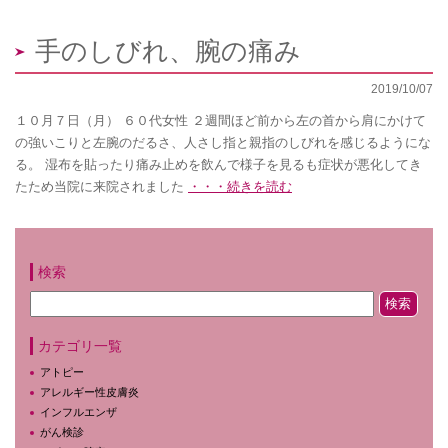
手のしびれ、腕の痛み
2019/10/07
１０月７日（月） ６０代女性 ２週間ほど前から左の首から肩にかけて
の強いこりと左腕のだるさ、人さし指と親指のしびれを感じるようにな
る。 湿布を貼ったり痛み止めを飲んで様子を見るも症状が悪化してき
たため当院に来院されました
・・・続きを読む
検索
カテゴリ一覧
アトピー
アレルギー性皮膚炎
インフルエンザ
がん検診