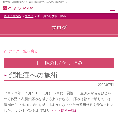
名古屋市瑞穂区の不妊鍼灸|鍼灸院ならみずほ鍼灸院へ
みずほ鍼灸院
ブログ
手、腕のしびれ、痛み
ブログ
ブログ一覧へ戻る
手、腕のしびれ、痛み
頚椎症への施術
2022/07/11
２０２２年 ７月１１日（月） ５０代 男性 五月末から右ひじを
つく体勢で右腕に痛みを感じるようになる。 痛みは徐々に増していき
親指から中指のしびれを感じるようになったため整形外科を受診されま
した。 レントゲンおよびＭＲ
・・・続きを読む