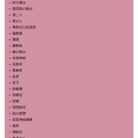
肘の痛み
股関節の痛み
肩こり
胃がん
胸郭出口症候群
脳梗塞
腰痛
腱鞘炎
膝の痛み
自律神経
花粉症
蕁麻疹
血尿
逆子
静脈瘤
頚椎症
頭痛
顎関節症
顔の痙攣
顔面神経麻痺
風邪
飛蚊症
食道がん