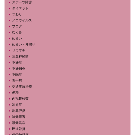
スポーツ障害
ダイエット
つわり
ノロウイルス
ブログ
むくみ
めまい
めまい・耳鳴り
リウマチ
三叉神経痛
不妊症
不妊鍼灸
不眠症
五十肩
交通事故治療
便秘
内視鏡検査
冷え症
副鼻腔炎
味覚障害
嗅覚異常
圧迫骨折
坐骨神経痛