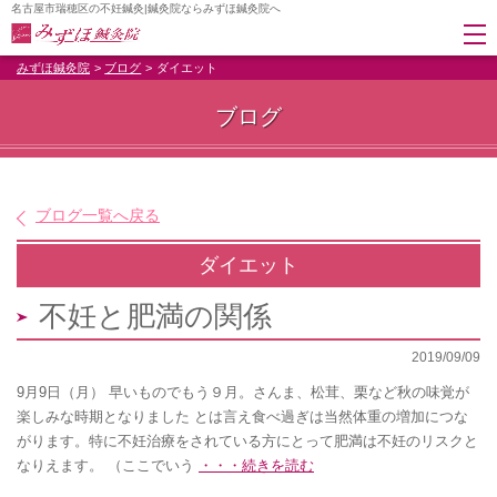
名古屋市瑞穂区の不妊鍼灸|鍼灸院ならみずほ鍼灸院へ
みずほ鍼灸院
ブログ
ダイエット
ブログ
ブログ一覧へ戻る
ダイエット
不妊と肥満の関係
2019/09/09
9月9日（月） 早いものでもう９月。さんま、松茸、栗など秋の味覚が
楽しみな時期となりました とは言え食べ過ぎは当然体重の増加につな
がります。特に不妊治療をされている方にとって肥満は不妊のリスクと
なりえます。 （ここでいう
・・・続きを読む