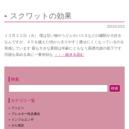
スクワットの効果
2015/12/22
１２月２２日（火） 僕は甘い物やうどんやパスタなどの麺類が大好き
なんですが、４０を越えた頃から太りやすく痩せにくくなっているのを
実感しています 最も大きな要因は年齢にともなう基礎代謝の低下です
代謝を高める為に一番有効な
・・・続きを読む
検索
カテゴリ一覧
アトピー
アレルギー性皮膚炎
インフルエンザ
がん検診