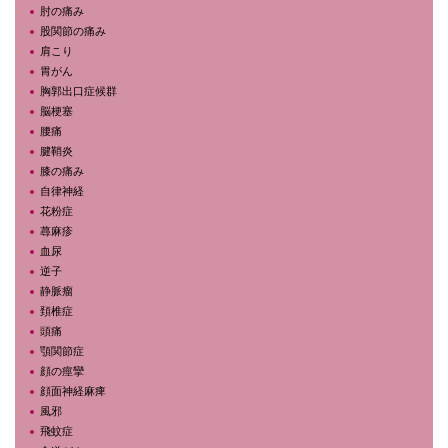
肘の痛み
股関節の痛み
肩こり
胃がん
胸郭出口症候群
脳梗塞
腰痛
腱鞘炎
膝の痛み
自律神経
花粉症
蕁麻疹
血尿
逆子
静脈瘤
頚椎症
頭痛
顎関節症
顔の痙攣
顔面神経麻痺
風邪
飛蚊症