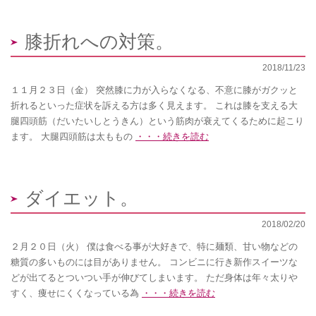
膝折れへの対策。
2018/11/23
１１月２３日（金） 突然膝に力が入らなくなる、不意に膝がガクッと
折れるといった症状を訴える方は多く見えます。 これは膝を支える大
腿四頭筋（だいたいしとうきん）という筋肉が衰えてくるために起こり
ます。 大腿四頭筋は太ももの
・・・続きを読む
ダイエット。
2018/02/20
２月２０日（火） 僕は食べる事が大好きで、特に麺類、甘い物などの
糖質の多いものには目がありません。 コンビニに行き新作スイーツな
どが出てるとついつい手が伸びてしまいます。 ただ身体は年々太りや
すく、痩せにくくなっている為
・・・続きを読む