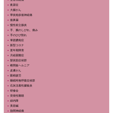
夜尿症
大腸がん
帯状疱疹後神経痛
後鼻漏
慢性前立腺炎
手、腕のしびれ、痛み
手のひび割れ
掌蹠膿疱症
新型コロナ
更年期障害
月経困難症
梨状筋症候群
椎間板ヘルニア
皮膚がん
眼精疲労
睡眠時無呼吸症候群
石灰沈着性腱板炎
研修会
突発性難聴
緑内障
美容鍼
肋間神経痛